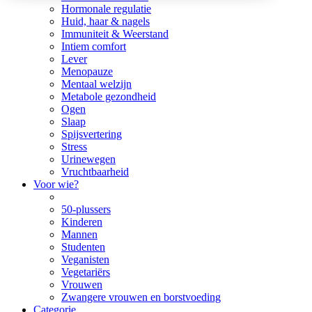
Hormonale regulatie
Huid, haar & nagels
Immuniteit & Weerstand
Intiem comfort
Lever
Menopauze
Mentaal welzijn
Metabole gezondheid
Ogen
Slaap
Spijsvertering
Stress
Urinewegen
Vruchtbaarheid
Voor wie?
50-plussers
Kinderen
Mannen
Studenten
Veganisten
Vegetariërs
Vrouwen
Zwangere vrouwen en borstvoeding
Categorie