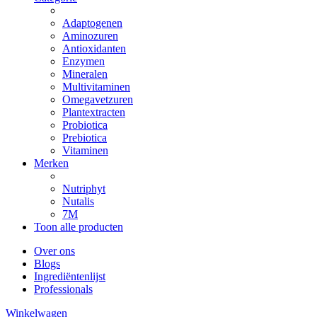
Adaptogenen
Aminozuren
Antioxidanten
Enzymen
Mineralen
Multivitaminen
Omegavetzuren
Plantextracten
Probiotica
Prebiotica
Vitaminen
Merken
Nutriphyt
Nutalis
7M
Toon alle producten
Over ons
Blogs
Ingrediëntenlijst
Professionals
Winkelwagen