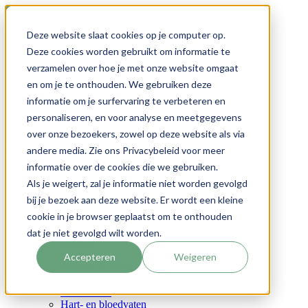
Cookie Settings
Deze website slaat cookies op je computer op.
Inloggen
Deze cookies worden gebruikt om informatie te
Klantenservice
verzamelen over hoe je met onze website omgaat
Account
en om je te onthouden. We gebruiken deze
Ga naar de inhoud
informatie om je surfervaring te verbeteren en
personaliseren, en voor analyse en meetgegevens
Ga naar Nutriphyt voor professionals
over onze bezoekers, zowel op deze website als via
Toggle Nav
andere media. Zie ons Privacybeleid voor meer
Menu
informatie over de cookies die we gebruiken.
Onze producten
Als je weigert, zal je informatie niet worden gevolgd
Uw gezondheid
bij je bezoek aan deze website. Er wordt een kleine
cookie in je browser geplaatst om te onthouden
Bloedsuikerspiegel
Cholesterol
dat je niet gevolgd wilt worden.
Darmen
Detox
Accepteren
Weigeren
Energie & Vitaliteit
Geheugen & Zenuwstelsel
Gewrichten
Hart- en bloedvaten