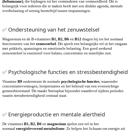
(foliumzuur)
, die bijdragen tot het verminderen van vermoeidheid. Dit is
belangrijk voor iedereen die te maken heeft met een drukke agenda, mentale
overbelasting of weinig hersteltijd tussen inspanningen.
✅
Ondersteuning van het zenuwstelsel
Magnesium en de B-vitamines
B1, B2, B6
en
B12
dragen bij tot het normaal
functioneren van het
zenuwstelsel
. Dit speelt een belangrijke rol in het omgaan
met prikkels, spanningen en emotionele belasting. Een goed werkend
zenuwstelsel is essentieel voor balans, concentratie en innerlijke rust.
✅
Psychologische functies en stressbestendigheid
Vitamine
B9
ondersteunt de normale
psychologische functies
, waaronder
concentratievermogen, leerprestaties en het behoud van een evenwichtige
gemoedstoestand. Dit maakt Stressphar bijzonder waardevol tijdens periodes
waarin stressbestendigheid centraal staat.
✅
Energieproductie en mentale alertheid
De vitamines
B1, B2, B6
en
magnesium
spelen een rol in het
normaal
energieleverend metabolisme
. Ze helpen het lichaam om energie uit